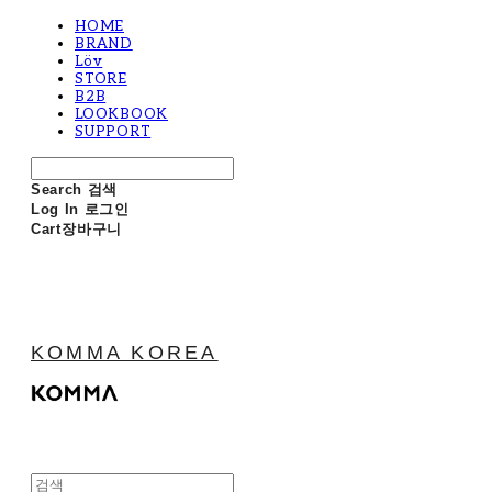
HOME
BRAND
Löv
STORE
B2B
LOOKBOOK
SUPPORT
Search
검색
Log In
로그인
Cart
장바구니
KOMMA KOREA