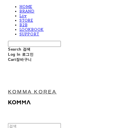
HOME
BRAND
Löv
STORE
B2B
LOOKBOOK
SUPPORT
Search
검색
Log In
로그인
Cart
장바구니
KOMMA KOREA