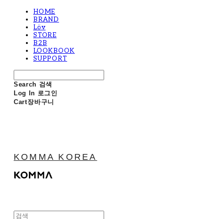
HOME
BRAND
Löv
STORE
B2B
LOOKBOOK
SUPPORT
Search
검색
Log In
로그인
Cart
장바구니
KOMMA KOREA