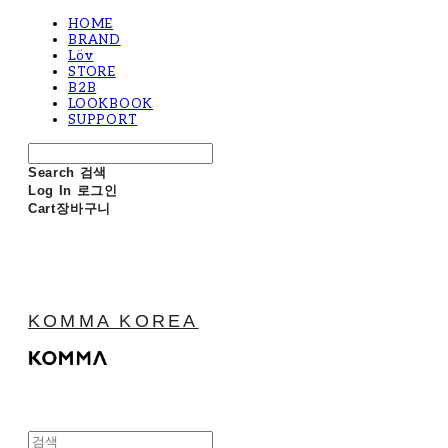
HOME
BRAND
Löv
STORE
B2B
LOOKBOOK
SUPPORT
Search
검색
Log In
로그인
Cart
장바구니
KOMMA KOREA